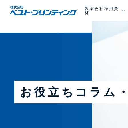
製薬会社様用資
材
お役立ちコラム