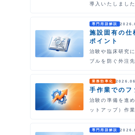
導入いたしました
2026.
専門用語解説
施設固有の仕
ポイント
治験や臨床研究
ブルを防ぐ外注
2026.0
業務効率化
手作業でのフ
治験の準備を進め
ットアップ）作
2026.
専門用語解説