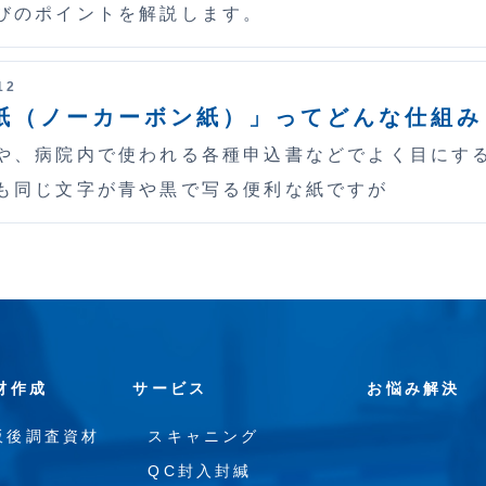
びのポイントを解説します。
12
紙（ノーカーボン紙）」ってどんな仕組み
や、病院内で使われる各種申込書などでよく目にする
も同じ文字が青や黒で写る便利な紙ですが
材作成
サービス
お悩み解決
販後調査資材
スキャニング
QC封入封緘