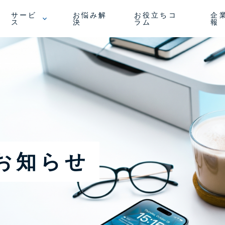
サービ
お悩み解
お役立ちコ
企
ス
決
ラム
報
お知らせ