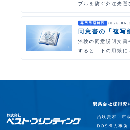
ブルを防ぐ外注先選
2026.06.
専門用語解説
同意書の「複写
治験の同意説明文書
すると、下の用紙に
製薬会社様用資
治験資材・市
DOS導入事例